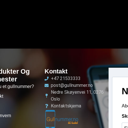
dukter Og
Kontakt
nester
+47 21533333
post@gullnummer.no
u et gullnummer?
N
Nedre Skøyenvei 11, 0276
kt
Oslo
Kontaktskjema
Abo
nvern
Sk