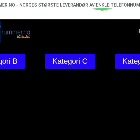
ER.NO - NORGES STØRSTE LEVERANDØR AV
ENKLE
TELEFONNUM
ori B
Kategori C
Kateg