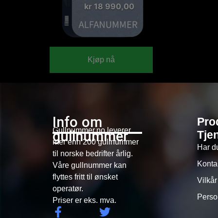
kr
18 990,00
Kjøp nå
Info om
Pro
Gullnummer.no leverer
gullnummer
Tje
mer enn 200 gullnummer
Har d
til norske bedrifter årlig.
Konta
Våre gullnummer kan
flyttes fritt til ønsket
Vilkår
operatør.
Perso
Priser er eks. mva.