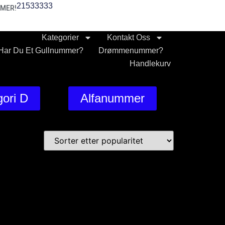
21533333
MER!
Kategorier
Kontakt Oss
Har Du Et Gullnummer?
Drømmenummer?
Handlekurv
ori D
Alfanummer