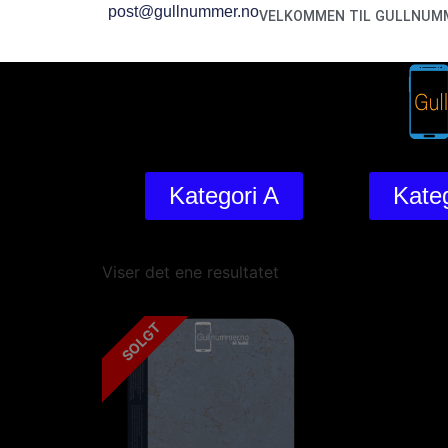
post@gullnummer.no
VELKOMMEN TIL GULLNUMM
Kategori A
Kateg
Viser det ene resultatet
SOLGT