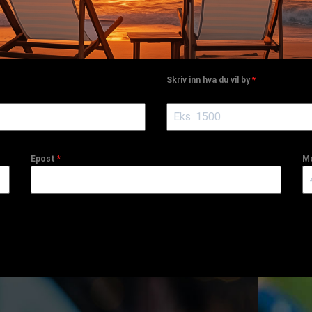
Skriv inn hva du vil by
*
Epost
*
Mo