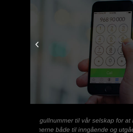
ort! Vi
Vi kjøpte gullnummer for å 
emeldinger
Servic