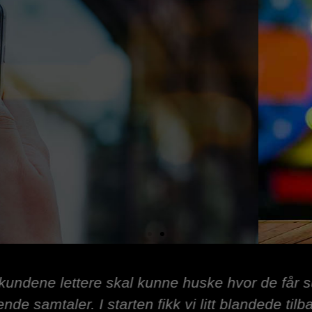
gjøre det lett for oss selv, familie, venner og 
Totalløsning
en var meget god og vi følte vi fikk mye for p