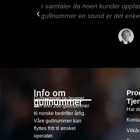
ter å ha
Ønsker du en tot
under.
Info om
Pro
Gullnummer.no leverer
gullnummer
Tje
mer enn 200 gullnummer
Har d
til norske bedrifter årlig.
Konta
Våre gullnummer kan
flyttes fritt til ønsket
Vilkår
operatør.