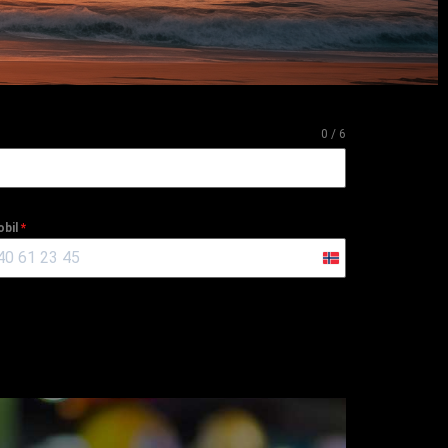
0 / 6
bil
*
Norway
+47