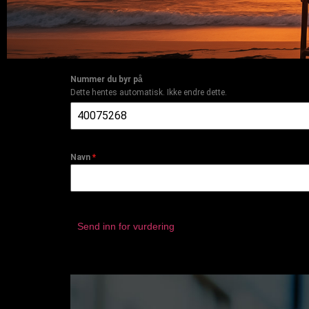
Nummer du byr på
Dette hentes automatisk. Ikke endre dette.
God
Sommer
Navn
*
Hilsen Gullnummer.no
Send inn for vurdering