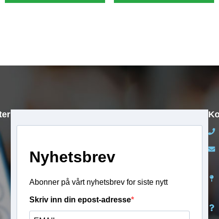
40 89 10 90
40 60 10 54
kr
2 490,00
kr
2 490,00
ter
Ko
Nyhetsbrev
Abonner på vårt nyhetsbrev for siste nytt
Skriv inn din epost-adresse