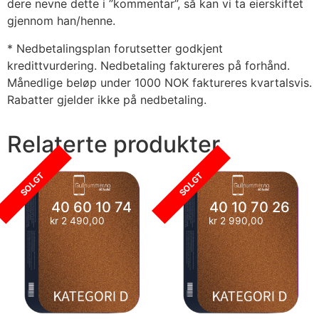
dere nevne dette i ”kommentar”, så kan vi ta eierskiftet
gjennom han/henne.
* Nedbetalingsplan forutsetter godkjent
kredittvurdering. Nedbetaling faktureres på forhånd.
Månedlige beløp under 1000 NOK faktureres kvartalsvis.
Rabatter gjelder ikke på nedbetaling.
Relaterte produkter
SOLGT
SOLGT
40 60 10 74
40 10 70 26
kr
2 490,00
kr
2 990,00