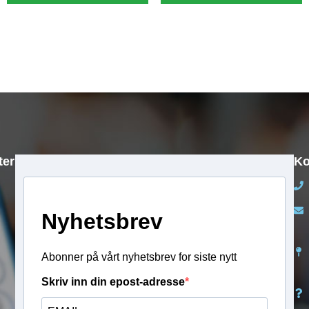
40 10 70 51
40 60 10 54
kr
2 490,00
kr
2 490,00
ter
Ko
Nyhetsbrev
Abonner på vårt nyhetsbrev for siste nytt
Skriv inn din epost-adresse