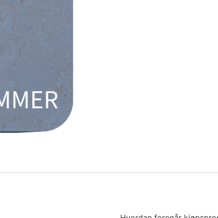
Hvordan foregår kjøpspro