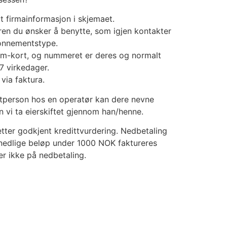
ut firmainformasjon i skjemaet.
ren du ønsker å benytte, som igjen kontakter
bonnementstype.
im-kort, og nummeret er deres og normalt
-7 virkedager.
 via faktura.
tperson hos en operatør kan dere nevne
n vi ta eierskiftet gjennom han/henne.
tter godkjent kredittvurdering. Nedbetaling
nedlige beløp under 1000 NOK faktureres
er ikke på nedbetaling.