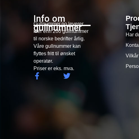
Info om
Pro
Gullnummer.no leverer
gullnummer
Tje
mer enn 200 gullnummer
Har d
til norske bedrifter årlig.
Konta
Våre gullnummer kan
flyttes fritt til ønsket
Vilkår
operatør.
Perso
Priser er eks. mva.