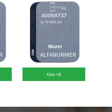
40068737
kr
13 990,00
Murer
Kjøp nå
kr
13 990,00