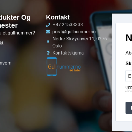
dukter Og
Kontakt
nester
+47 21533333
post@gullnummer.no
u et gullnummer?
N
Nedre Skøyenvei 11, 0276
kt
Oslo
Kontaktskjema
Abo
nvern
Sk
Opp
abc