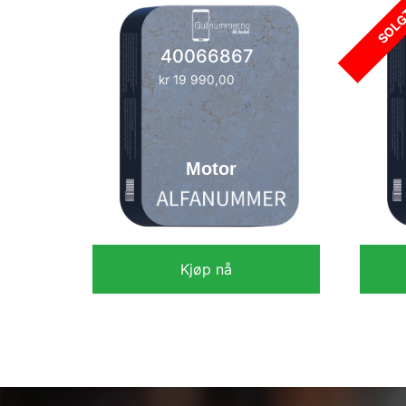
SOL
40066867
kr
19 990,00
Motor
Kjøp nå
kr
19 990,00