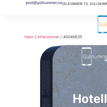
post@gullnummer.no
VELKOMMEN TIL GULLNUMM
Hjem
/
Alfanummer
/ 40046835
Hotel