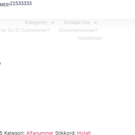
21533333
MER!
Kategorier
Kontakt Oss
Har Du Et Gullnummer?
Drømmenummer?
Handlekurv
5
5
Kategori:
Alfanummer
Stikkord:
Hotell