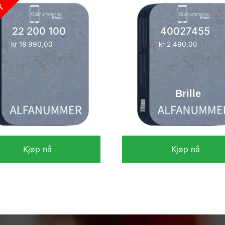
GT
22 200 100
40027455
kr
18 990,00
kr
2 490,00
Brille
Kjøp nå
Kjøp nå
kr
18 990,00
kr
2 490,00