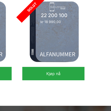
SOLGT
22 200 100
kr
18 990,00
Kjøp nå
kr
18 990,00