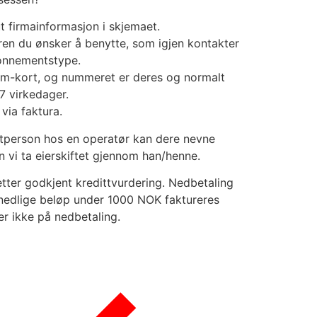
ut firmainformasjon i skjemaet.
ren du ønsker å benytte, som igjen kontakter
bonnementstype.
im-kort, og nummeret er deres og normalt
-7 virkedager.
 via faktura.
tperson hos en operatør kan dere nevne
n vi ta eierskiftet gjennom han/henne.
tter godkjent kredittvurdering. Nedbetaling
nedlige beløp under 1000 NOK faktureres
er ikke på nedbetaling.