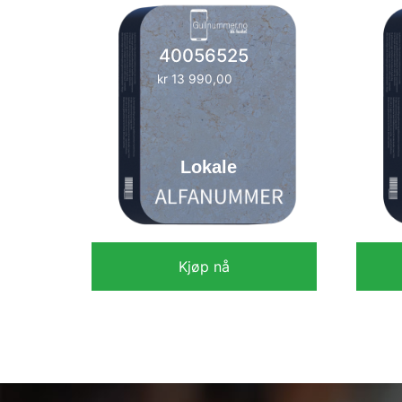
40056525
kr
13 990,00
Lokale
Kjøp nå
kr
13 990,00