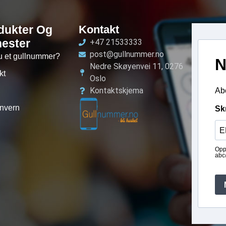
dukter Og
Kontakt
nester
+47 21533333
post@gullnummer.no
u et gullnummer?
N
Nedre Skøyenvei 11, 0276
kt
Oslo
Kontaktskjema
Abo
nvern
Sk
Opp
abc