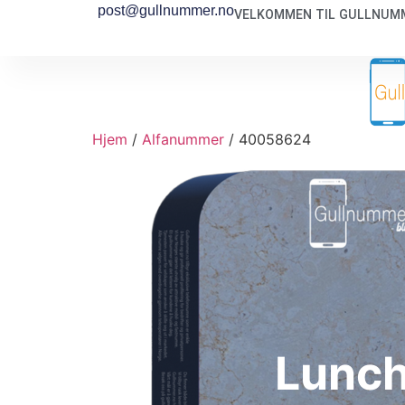
post@gullnummer.no
VELKOMMEN TIL GULLNUMM
Hjem
/
Alfanummer
/ 40058624
Lunc