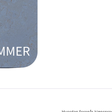
Hvordan foregår kjøpspro