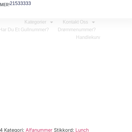
21533333
MER!
Kategorier
Kontakt Oss
Har Du Et Gullnummer?
Drømmenummer?
Handlekurv
4
4
Kategori:
Alfanummer
Stikkord:
Lunch