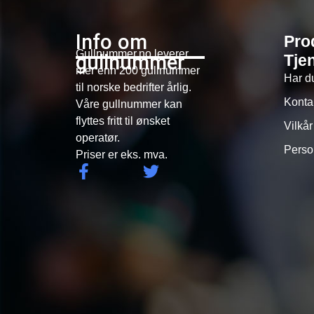
Info om
Pro
Gullnummer.no leverer
gullnummer
Tje
mer enn 200 gullnummer
Har d
til norske bedrifter årlig.
Konta
Våre gullnummer kan
flyttes fritt til ønsket
Vilkår
operatør.
Perso
Priser er eks. mva.