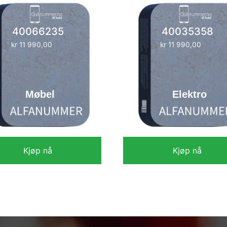
40066235
40035358
kr
11 990,00
kr
11 990,00
Møbel
Elektro
Kjøp nå
Kjøp nå
kr
11 990,00
kr
11 990,00