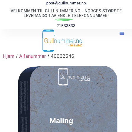
post@gullnummer.no
VELKOMMEN TIL GULLNUMMER.NO - NORGES STØRSTE
LEVERANDØR AV
ENKLE
TELEFONNUMMER!
21533333
Hjem
/
Alfanummer
/ 40062546
Maling