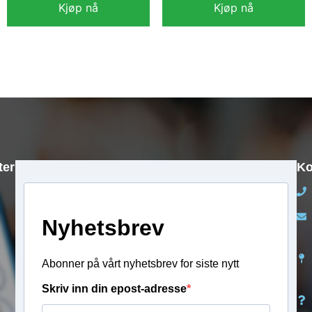
Kjøp nå
Kjøp nå
kr
11 990,00
kr
13 990,00
ter
Ko
Nyhetsbrev
Abonner på vårt nyhetsbrev for siste nytt
Skriv inn din epost-adresse