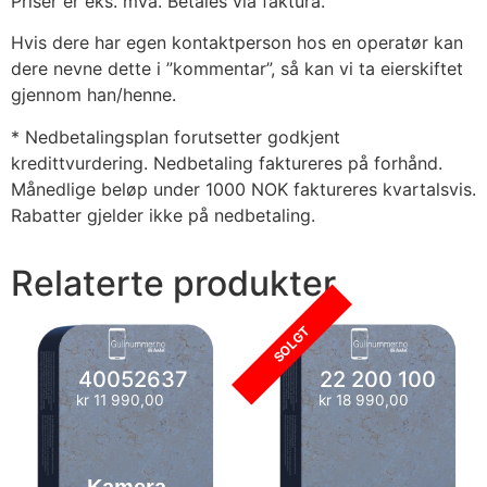
Priser er eks. mva. Betales via faktura.
Hvis dere har egen kontaktperson hos en operatør kan
dere nevne dette i ”kommentar”, så kan vi ta eierskiftet
gjennom han/henne.
* Nedbetalingsplan forutsetter godkjent
kredittvurdering. Nedbetaling faktureres på forhånd.
Månedlige beløp under 1000 NOK faktureres kvartalsvis.
Rabatter gjelder ikke på nedbetaling.
Relaterte produkter
SOLGT
40052637
22 200 100
kr
11 990,00
kr
18 990,00