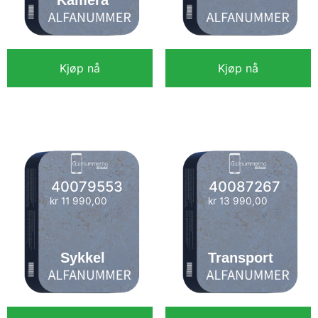
Kamera
Kjøp nå
Kjøp nå
kr
11 990,00
kr
18 990,00
40079553
40087267
kr
11 990,00
kr
13 990,00
Sykkel
Transport