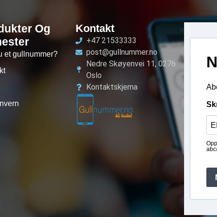
dukter Og
Kontakt
nester
+47 21533333
post@gullnummer.no
u et gullnummer?
N
Nedre Skøyenvei 11, 0276
kt
Oslo
Kontaktskjema
Abo
nvern
Sk
Opp
abc