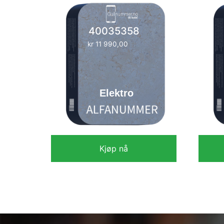
40035358
kr
11 990,00
Elektro
Kjøp nå
kr
11 990,00