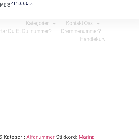
21533333
MER!
Kategorier
Kontakt Oss
Har Du Et Gullnummer?
Drømmenummer?
Handlekurv
6
Kategori:
Alfanummer
Stikkord:
Marina