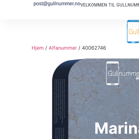
post@gullnummer.no
VELKOMMEN TIL GULLNUMM
Hjem
/
Alfanummer
/ 40062746
Marin