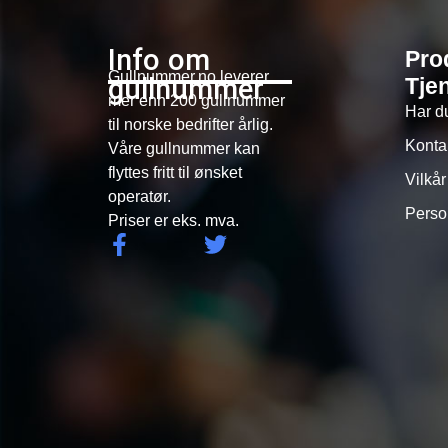
Info om
Pro
Gullnummer.no leverer
gullnummer
Tje
mer enn 200 gullnummer
Har d
til norske bedrifter årlig.
Konta
Våre gullnummer kan
flyttes fritt til ønsket
Vilkår
operatør.
Perso
Priser er eks. mva.