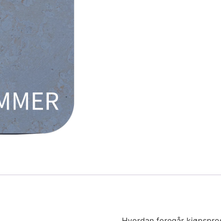
Hvordan foregår kjøpspro