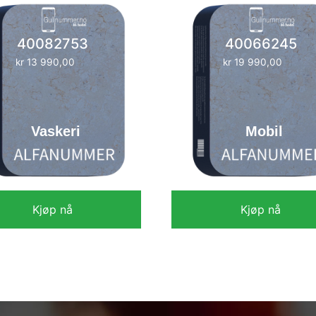
40082753
40066245
kr
13 990,00
kr
19 990,00
Vaskeri
Mobil
Kjøp nå
Kjøp nå
kr
13 990,00
kr
19 990,00