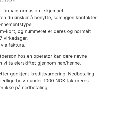
ut firmainformasjon i skjemaet.
ren du ønsker å benytte, som igjen kontakter
bonnementstype.
im-kort, og nummeret er deres og normalt
-7 virkedager.
 via faktura.
tperson hos en operatør kan dere nevne
n vi ta eierskiftet gjennom han/henne.
tter godkjent kredittvurdering. Nedbetaling
nedlige beløp under 1000 NOK faktureres
er ikke på nedbetaling.