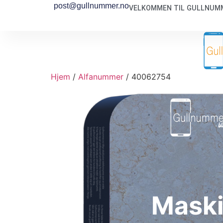
post@gullnummer.no
VELKOMMEN TIL GULLNUMM
Hjem
/
Alfanummer
/ 40062754
Mask