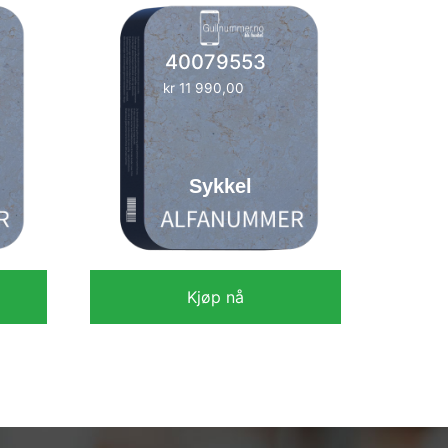
40079553
kr
11 990,00
Sykkel
Kjøp nå
kr
11 990,00