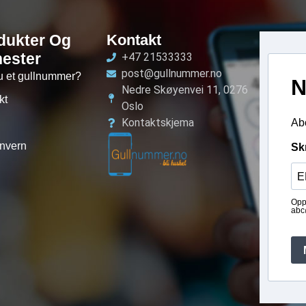
dukter Og
Kontakt
nester
+47 21533333
post@gullnummer.no
u et gullnummer?
N
Nedre Skøyenvei 11, 0276
kt
Oslo
Kontaktskjema
Abo
nvern
Sk
Opp
abc