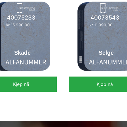
40075233
40073543
kr
15 990,00
kr
11 990,00
Skade
Selge
Kjøp nå
Kjøp nå
kr
15 990,00
kr
11 990,00