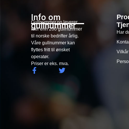
Info om
Pro
Gullnummer.no leverer
gullnummer
Tje
mer enn 200 gullnummer
Har d
til norske bedrifter årlig.
Konta
Våre gullnummer kan
flyttes fritt til ønsket
Vilkår
operatør.
Perso
Priser er eks. mva.