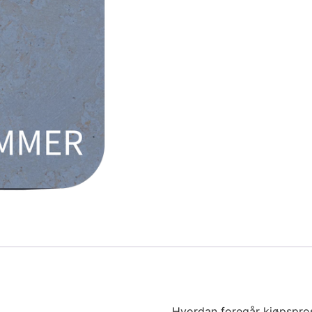
Hvordan foregår kjøpspro