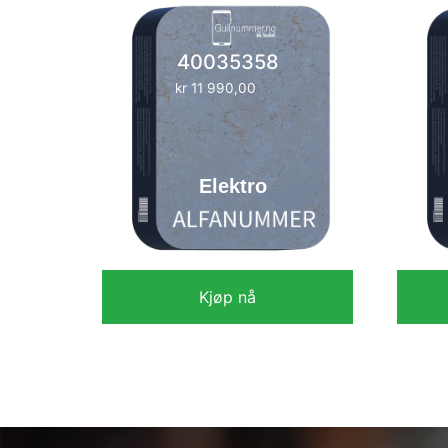
40035358
kr
11 990,00
Elektro
Kjøp nå
kr
11 990,00