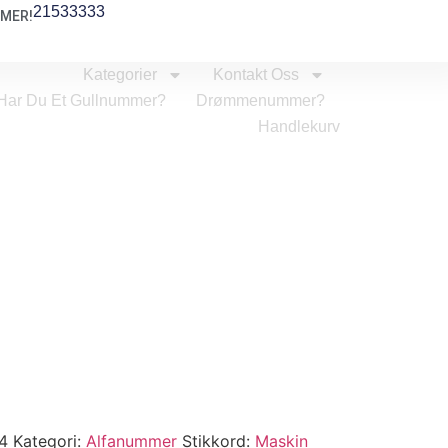
21533333
MER!
Kategorier
Kontakt Oss
Har Du Et Gullnummer?
Drømmenummer?
Handlekurv
4
4
Kategori:
Alfanummer
Stikkord:
Maskin