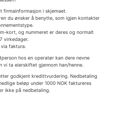
ut firmainformasjon i skjemaet.
ren du ønsker å benytte, som igjen kontakter
bonnementstype.
im-kort, og nummeret er deres og normalt
-7 virkedager.
 via faktura.
tperson hos en operatør kan dere nevne
n vi ta eierskiftet gjennom han/henne.
tter godkjent kredittvurdering. Nedbetaling
nedlige beløp under 1000 NOK faktureres
er ikke på nedbetaling.