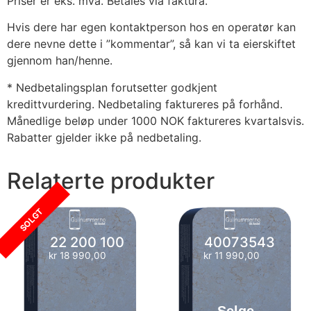
Priser er eks. mva. Betales via faktura.
Hvis dere har egen kontaktperson hos en operatør kan
dere nevne dette i ”kommentar”, så kan vi ta eierskiftet
gjennom han/henne.
* Nedbetalingsplan forutsetter godkjent
kredittvurdering. Nedbetaling faktureres på forhånd.
Månedlige beløp under 1000 NOK faktureres kvartalsvis.
Rabatter gjelder ikke på nedbetaling.
Relaterte produkter
SOLGT
22 200 100
40073543
kr
18 990,00
kr
11 990,00