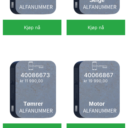
Selge
Kjøp nå
Kjøp nå
kr
18 990,00
kr
11 990,00
40086673
40066867
kr
11 990,00
kr
19 990,00
Tømrer
Motor