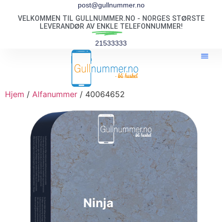
post@gullnummer.no
VELKOMMEN TIL GULLNUMMER.NO - NORGES STØRSTE
LEVERANDØR AV
ENKLE
TELEFONNUMMER!
21533333
Hjem
/
Alfanummer
/ 40064652
Ninja