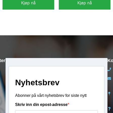
Kjøp nå
Kjøp nå
kr
11 990,00
kr
19 990,00
ter
Ko
Nyhetsbrev
Abonner på vårt nyhetsbrev for siste nytt
Skriv inn din epost-adresse