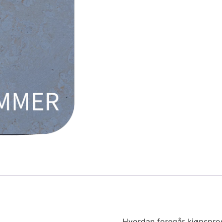
Hvordan foregår kjøpspro