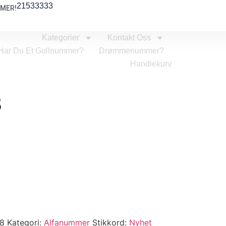
21533333
MER!
Kategorier
Kontakt Oss
Har Du Et Gullnummer?
Drømmenummer?
Handlekurv
8
8
Kategori:
Alfanummer
Stikkord:
Nyhet