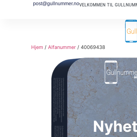
post@gullnummer.no
VELKOMMEN TIL GULLNUMM
Hjem
/
Alfanummer
/ 40069438
Nyhe