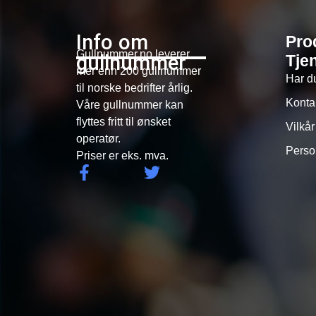
Info om
Pro
Gullnummer.no leverer
gullnummer
Tje
mer enn 200 gullnummer
Har d
til norske bedrifter årlig.
Konta
Våre gullnummer kan
flyttes fritt til ønsket
Vilkår
operatør.
Perso
Priser er eks. mva.