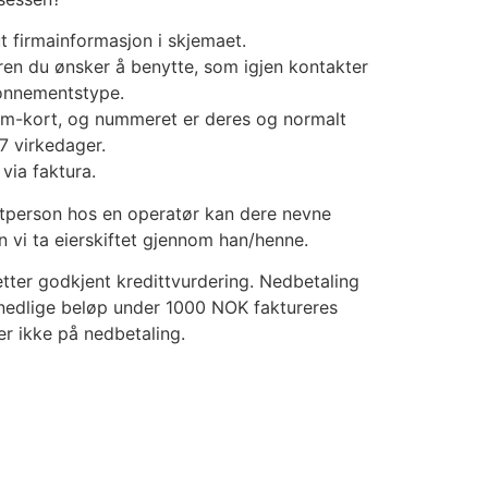
ut firmainformasjon i skjemaet.
ren du ønsker å benytte, som igjen kontakter
bonnementstype.
im-kort, og nummeret er deres og normalt
-7 virkedager.
 via faktura.
tperson hos en operatør kan dere nevne
n vi ta eierskiftet gjennom han/henne.
tter godkjent kredittvurdering. Nedbetaling
nedlige beløp under 1000 NOK faktureres
er ikke på nedbetaling.