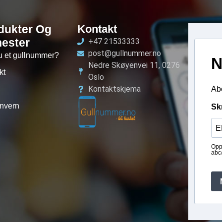
dukter Og
Kontakt
nester
+47 21533333
post@gullnummer.no
u et gullnummer?
N
Nedre Skøyenvei 11, 0276
kt
Oslo
Kontaktskjema
Abo
nvern
Sk
Opp
abc