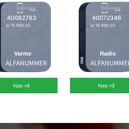
40082763
40072346
kr
15 990,00
kr
19 990,00
Varme
Radio
Kjøp nå
Kjøp nå
kr
15 990,00
kr
19 990,00