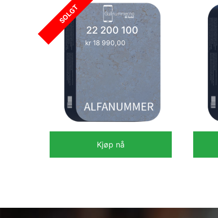
SOLGT
22 200 100
kr
18 990,00
Kjøp nå
kr
18 990,00