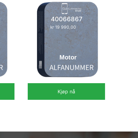
40066867
kr
19 990,00
Motor
Kjøp nå
kr
19 990,00