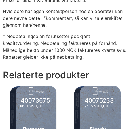
Priser er eks. mva. Betales via faktura.
Hvis dere har egen kontaktperson hos en operatør kan
dere nevne dette i ”kommentar”, så kan vi ta eierskiftet
gjennom han/henne.
* Nedbetalingsplan forutsetter godkjent
kredittvurdering. Nedbetaling faktureres på forhånd.
Månedlige beløp under 1000 NOK faktureres kvartalsvis.
Rabatter gjelder ikke på nedbetaling.
Relaterte produkter
40073675
40075233
kr
11 990,00
kr
15 990,00