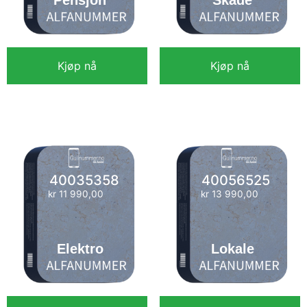
Pensjon
Skade
Kjøp nå
Kjøp nå
kr
11 990,00
kr
15 990,00
40035358
40056525
kr
11 990,00
kr
13 990,00
Elektro
Lokale