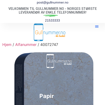
post@gullnummer.no
VELKOMMEN TIL GULLNUMMER.NO - NORGES STØRSTE
LEVERANDØR AV
ENKLE
TELEFONNUMMER!
21533333
Hjem
/
Alfanummer
/ 40072747
Papir