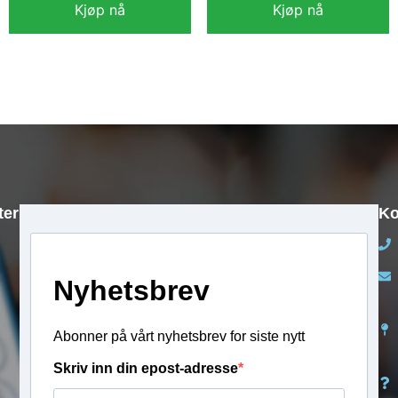
Kjøp nå
Kjøp nå
kr
11 990,00
kr
13 990,00
ter
Ko
Nyhetsbrev
Abonner på vårt nyhetsbrev for siste nytt
Skriv inn din epost-adresse