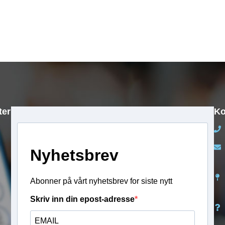
40 10 70 51
40 89 10 90
kr
2 490,00
kr
2 490,00
ter
Ko
Nyhetsbrev
Abonner på vårt nyhetsbrev for siste nytt
Skriv inn din epost-adresse