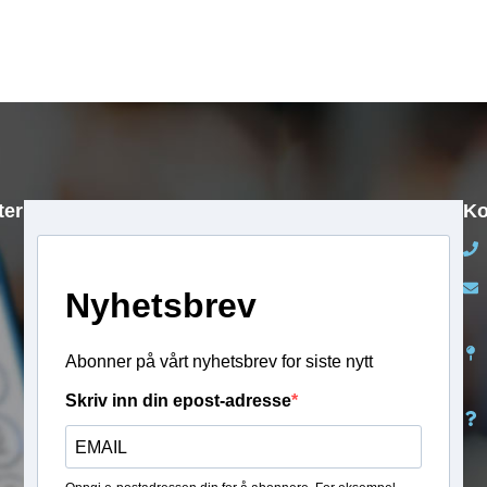
kr
199 990,00
kr
120 000,00
ter
Ko
Nyhetsbrev
Abonner på vårt nyhetsbrev for siste nytt
Skriv inn din epost-adresse