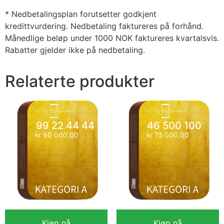
* Nedbetalingsplan forutsetter godkjent
kredittvurdering. Nedbetaling faktureres på forhånd.
Månedlige beløp under 1000 NOK faktureres kvartalsvis.
Rabatter gjelder ikke på nedbetaling.
Relaterte produkter
99 22 44 44
46 500 100
kr
90 000,00
kr
75 000,00
Kjøp nå
Kjøp nå