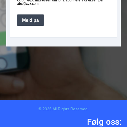
Oppgi e-postadressen din for å abonnere. For eksempel
abc@xyz.com
Meld på
© 2026 All Rights Reserved.
Følg oss: