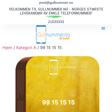
post@gullnummer.no
VELKOMMEN TIL GULLNUMMER.NO - NORGES STØRSTE
LEVERANDØR AV
ENKLE
TELEFONNUMMER!
21533333
Hjem
/
Kategori A
/ 99 15 15 15
99 15 15 15