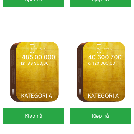
99 22 44 44
46 500 100
kr
90 000,00
kr
75 000,00
485 00 000
40 600 700
kr
199 990,00
kr
120 000,00
Kjøp nå
Kjøp nå
485 00 000
40 600 700