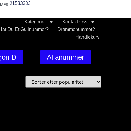
21533333
MER!
Kategorier
Kontakt Oss
Har Du Et Gullnummer?
Drømmenummer?
Handlekurv
ori D
Alfanummer