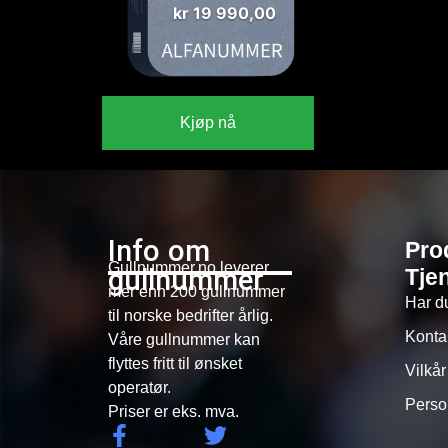
kr
19 990,00
Kjøp nå
Info om
Pro
Gullnummer.no leverer
gullnummer
Tje
mer enn 200 gullnummer
Har d
til norske bedrifter årlig.
Konta
Våre gullnummer kan
flyttes fritt til ønsket
Vilkår
operatør.
Perso
Priser er eks. mva.