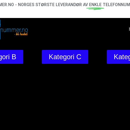
ER.NO - NORGES STØRSTE LEVERANDØR AV
ENKLE
TELEFONNUM
ori B
Kategori C
Kateg