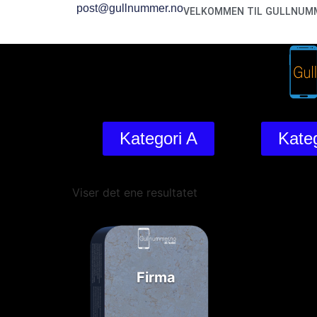
post@gullnummer.no
VELKOMMEN TIL GULLNUMM
Kategori A
Kateg
Viser det ene resultatet
Firma