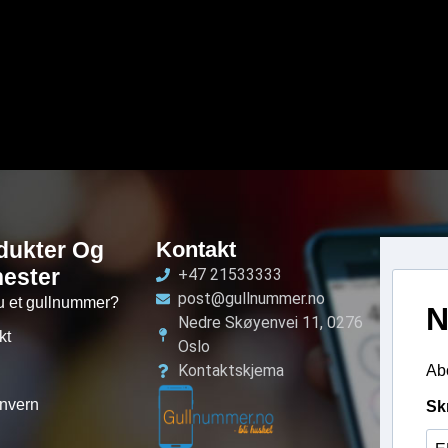
dukter Og
Kontakt
nester
+47 21533333
post@gullnummer.no
u et gullnummer?
N
Nedre Skøyenvei 11, 0276
kt
Oslo
Kontaktskjema
Abo
nvern
Sk