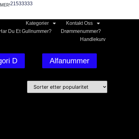
21533333
MER!
Kategorier
Kontakt Oss
Har Du Et Gullnummer?
Drømmenummer?
Handlekurv
ori D
Alfanummer