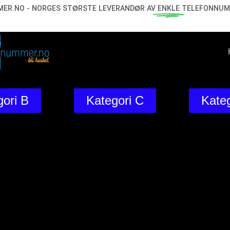
ER.NO - NORGES STØRSTE LEVERANDØR AV
ENKLE
TELEFONNUM
ori B
Kategori C
Kateg