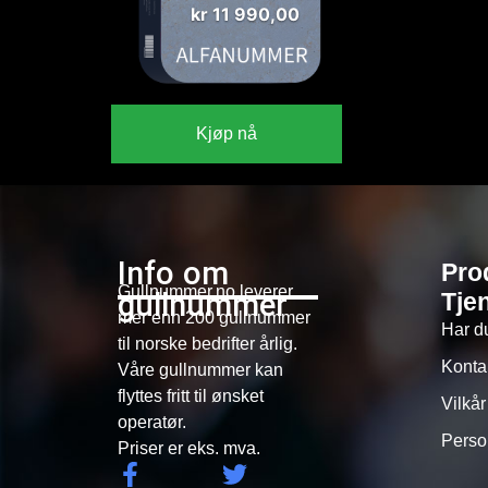
kr
11 990,00
Kjøp nå
Info om
Pro
Gullnummer.no leverer
gullnummer
Tje
mer enn 200 gullnummer
Har d
til norske bedrifter årlig.
Konta
Våre gullnummer kan
flyttes fritt til ønsket
Vilkår
operatør.
Perso
Priser er eks. mva.