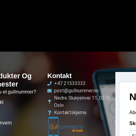
dukter Og
Kontakt
nester
+47 21533333
post@gullnummer.no
u et gullnummer?
N
Nedre Skøyenvei 11, 0276
kt
Oslo
Kontaktskjema
Abo
nvern
Sk