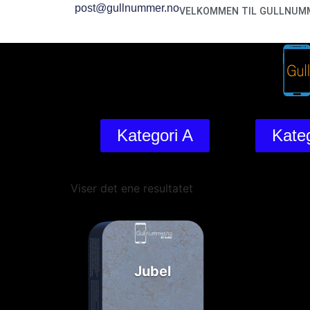
post@gullnummer.no
VELKOMMEN TIL GULLNUMM
Kategori A
Kateg
Viser det ene resultatet
Jubel