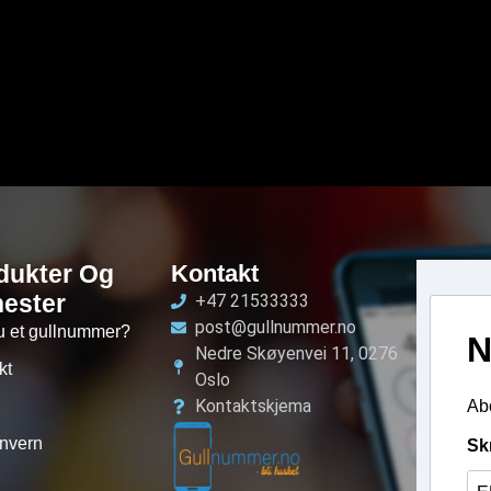
dukter Og
Kontakt
nester
+47 21533333
post@gullnummer.no
u et gullnummer?
N
Nedre Skøyenvei 11, 0276
kt
Oslo
Kontaktskjema
Abo
nvern
Sk