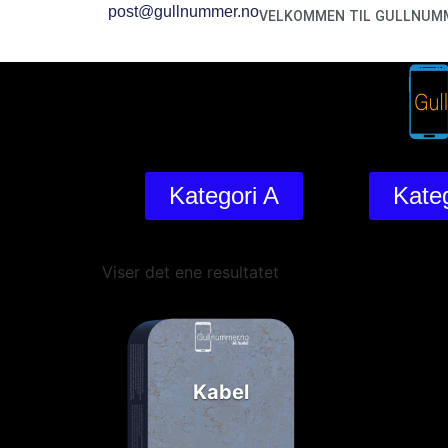
post@gullnummer.no
VELKOMMEN TIL GULLNUMM
Kategori A
Kateg
Viser det ene resultatet
Kabel