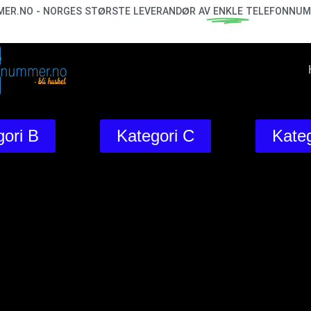
ER.NO - NORGES STØRSTE LEVERANDØR AV
ENKLE
TELEFONNUM
ori B
Kategori C
Kateg