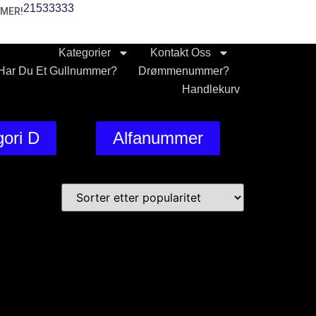
21533333
MER!
Kategorier
Kontakt Oss
Har Du Et Gullnummer?
Drømmenummer?
Handlekurv
ori D
Alfanummer