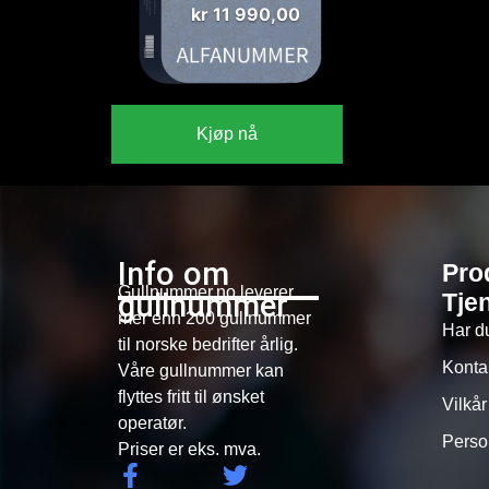
kr
11 990,00
Kjøp nå
Info om
Pro
Gullnummer.no leverer
gullnummer
Tje
mer enn 200 gullnummer
Har d
til norske bedrifter årlig.
Konta
Våre gullnummer kan
flyttes fritt til ønsket
Vilkår
operatør.
Perso
Priser er eks. mva.