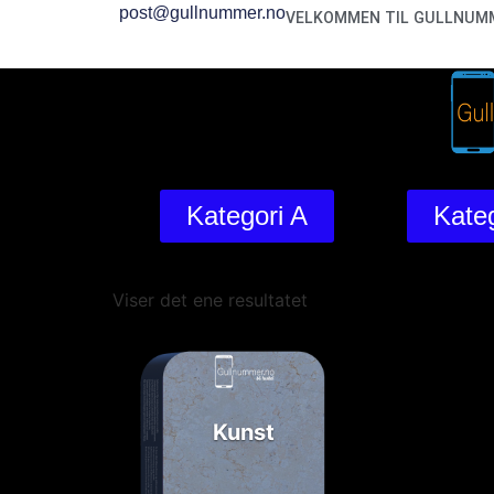
post@gullnummer.no
VELKOMMEN TIL GULLNUMM
Kategori A
Kateg
Viser det ene resultatet
Kunst