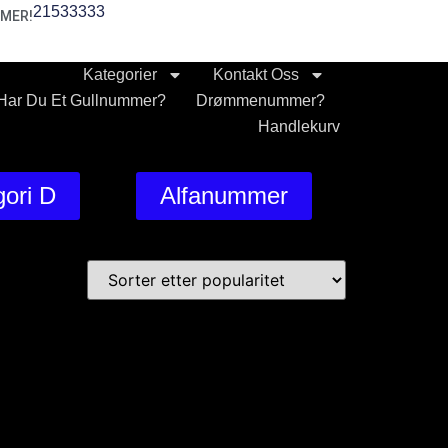
21533333
MER!
Kategorier
Kontakt Oss
Har Du Et Gullnummer?
Drømmenummer?
Handlekurv
ori D
Alfanummer