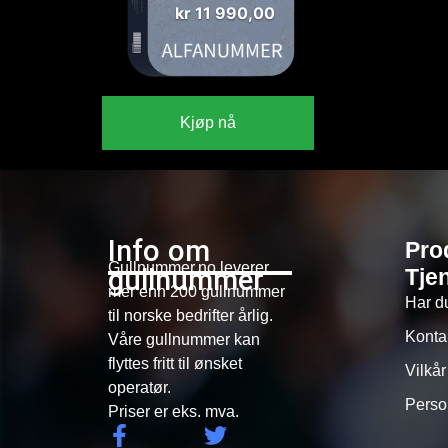
kr
11 990,00
Kjøp nå
Info om
Pro
Gullnummer.no leverer
gullnummer
Tje
mer enn 200 gullnummer
Har d
til norske bedrifter årlig.
Konta
Våre gullnummer kan
flyttes fritt til ønsket
Vilkår
operatør.
Perso
Priser er eks. mva.