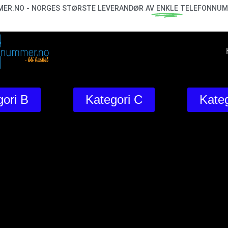
ER.NO - NORGES STØRSTE LEVERANDØR AV
ENKLE
TELEFONNUM
ori B
Kategori C
Kateg