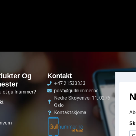
dukter Og
Kontakt
nester
+47 21533333
post@gullnummer.no
u et gullnummer?
N
Nedre Skøyenvei 11, 0276
kt
Oslo
Kontaktskjema
Abo
nvern
Sk