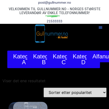
post@gullnummer.no
VELKOMMEN TIL GULLNUMMER.NO - NORGES STØRSTE
LEVERANDØR AV
ENKLE
TELEFONNUMMER!
21533333
Kategori
Kategori
Kategori
Kategori
Alfan
A
B
C
D
Viser det ene resultatet