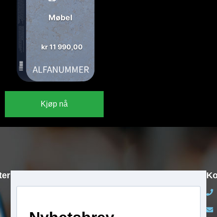
Møbel
kr
11 990,00
Kjøp nå
ter
Ko