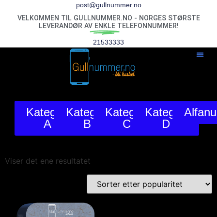
post@gullnummer.no
VELKOMMEN TIL GULLNUMMER.NO - NORGES STØRSTE
LEVERANDØR AV
ENKLE
TELEFONNUMMER!
21533333
Kategori
Kategori
Kategori
Kategori
Alfan
A
B
C
D
Viser det ene resultatet