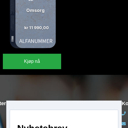
Omsorg
kr
11 990,00
Kjøp nå
ter
Ko