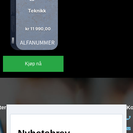
Teknikk
kr
11 990,00
Kjøp nå
ter
Ko