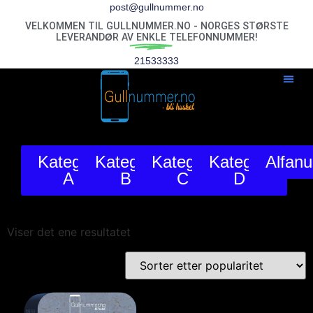
post@gullnummer.no
VELKOMMEN TIL GULLNUMMER.NO - NORGES STØRSTE
LEVERANDØR AV
ENKLE
TELEFONNUMMER!
21533333
Kategori
Kategori
Kategori
Kategori
Alfan
A
B
C
D
Viser det ene resultatet