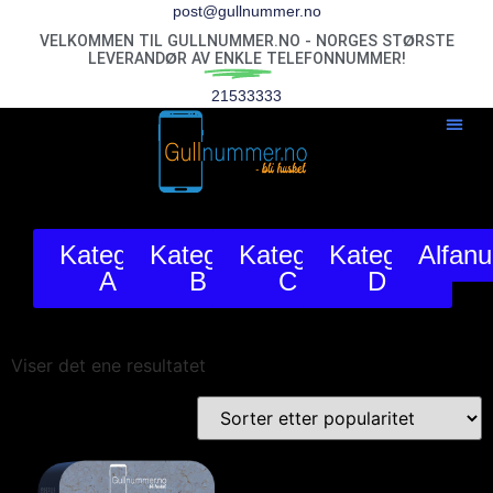
post@gullnummer.no
VELKOMMEN TIL GULLNUMMER.NO - NORGES STØRSTE
LEVERANDØR AV
ENKLE
TELEFONNUMMER!
21533333
Kategori
Kategori
Kategori
Kategori
Alfan
A
B
C
D
Viser det ene resultatet