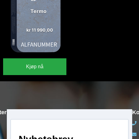
Termo
kr
11 990,00
Kjøp nå
ter
Ko