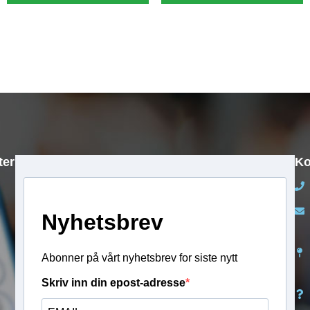
40 89 50 30
45 89 33 00
kr
2 490,00
kr
2 490,00
ter
Ko
Nyhetsbrev
Abonner på vårt nyhetsbrev for siste nytt
Skriv inn din epost-adresse